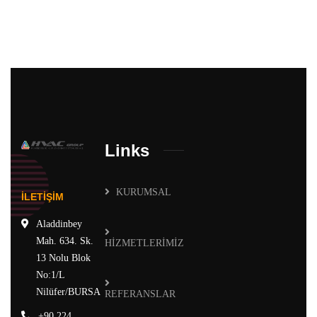
Links
KURUMSAL
İLETİŞİM
Aladdinbey
Mah. 634. Sk.
HİZMETLERİMİZ
13 Nolu Blok
No:1/L
Nilüfer/BURSA
REFERANSLAR
+90 224