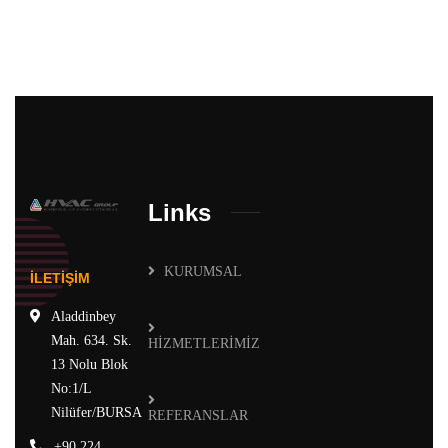
Links
KURUMSAL
İLETİŞİM
Aladdinbey
Mah. 634. Sk.
HİZMETLERİMİZ
13 Nolu Blok
No:1/L
Nilüfer/BURSA
REFERANSLAR
+90 224